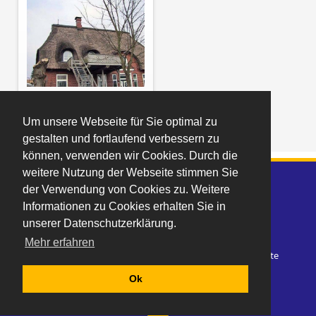
Um unsere Webseite für Sie optimal zu
Zurück
gestalten und fortlaufend verbessern zu
können, verwenden wir Cookies. Durch die
Navigation
weitere Nutzung der Webseite stimmen Sie
Historische Freilichtmuseen
Downloads
Links
überspringen
der Verwendung von Cookies zu. Weitere
Impressum
Datenschutz
Kontakt
Informationen zu Cookies erhalten Sie in
unserer Datenschutzerklärung.
Mehr erfahren
© Copyright 2026. Reetdachdecker Norbert Ewers. Alle Rechte
vorbehalten.
Ok