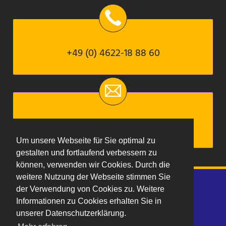
+49 (0) 4622-18 88 60
mail@reetdachdecker-ewers.de
Um unsere Webseite für Sie optimal zu
gestalten und fortlaufend verbessern zu
können, verwenden wir Cookies. Durch die
Navigation
weitere Nutzung der Webseite stimmen Sie
Historische Freilichtmuseen
Downloads
Links
überspringen
der Verwendung von Cookies zu. Weitere
Impressum
Datenschutz
Kontakt
Informationen zu Cookies erhalten Sie in
unserer Datenschutzerklärung.